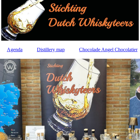
Agenda
Distillery map
Chocolade Angel Chocolatier