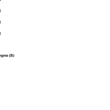
g
g
g
egem (B)