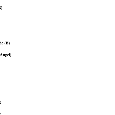
B)
de (B)
 Angel)
g
g